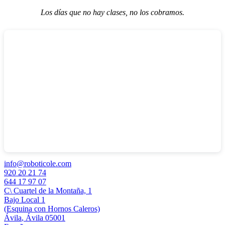
Los días que no hay clases, no los cobramos.
info@roboticole.com
920 20 21 74
644 17 97 07
C\ Cuartel de la Montaña, 1
Bajo Local 1
(Esquina con Hornos Caleros)
Ávila
,
Ávila
05001