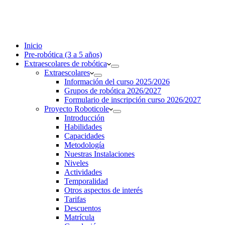
Inicio
Pre-robótica (3 a 5 años)
Extraescolares de robótica
Extraescolares
Información del curso 2025/2026
Grupos de robótica 2026/2027
Formulario de inscripción curso 2026/2027
Proyecto Roboticole
Introducción
Habilidades
Capacidades
Metodología
Nuestras Instalaciones
Niveles
Actividades
Temporalidad
Otros aspectos de interés
Tarifas
Descuentos
Matrícula