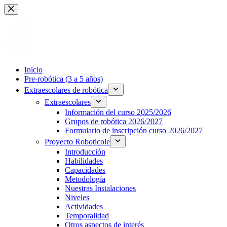
Saltar
al
contenido
Inicio
Pre-robótica (3 a 5 años)
Extraescolares de robótica
Extraescolares
Información del curso 2025/2026
Grupos de robótica 2026/2027
Formulario de inscripción curso 2026/2027
Proyecto Roboticole
Introducción
Habilidades
Capacidades
Metodología
Nuestras Instalaciones
Niveles
Actividades
Temporalidad
Otros aspectos de interés