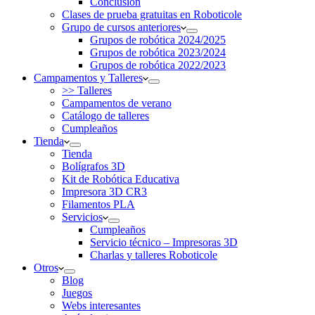
Conclusión
Clases de prueba gratuitas en Roboticole
Grupo de cursos anteriores
Grupos de robótica 2024/2025
Grupos de robótica 2023/2024
Grupos de robótica 2022/2023
Campamentos y Talleres
>> Talleres
Campamentos de verano
Catálogo de talleres
Cumpleaños
Tienda
Tienda
Bolígrafos 3D
Kit de Robótica Educativa
Impresora 3D CR3
Filamentos PLA
Servicios
Cumpleaños
Servicio técnico – Impresoras 3D
Charlas y talleres Roboticole
Otros
Blog
Juegos
Webs interesantes