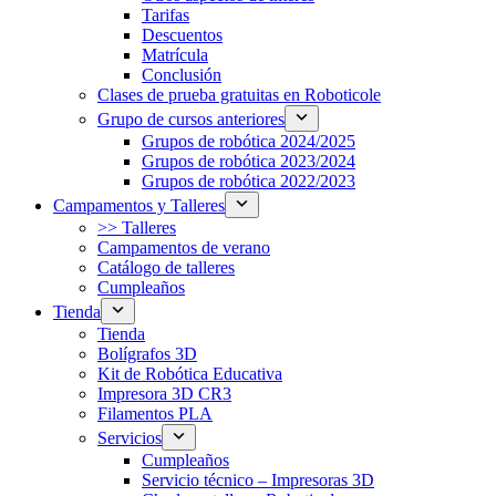
Tarifas
Descuentos
Matrícula
Conclusión
Clases de prueba gratuitas en Roboticole
Grupo de cursos anteriores
Grupos de robótica 2024/2025
Grupos de robótica 2023/2024
Grupos de robótica 2022/2023
Campamentos y Talleres
>> Talleres
Campamentos de verano
Catálogo de talleres
Cumpleaños
Tienda
Tienda
Bolígrafos 3D
Kit de Robótica Educativa
Impresora 3D CR3
Filamentos PLA
Servicios
Cumpleaños
Servicio técnico – Impresoras 3D