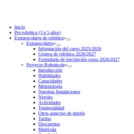
Inicio
Pre-robótica (3 a 5 años)
Extraescolares de robótica
Extraescolares
Información del curso 2025/2026
Grupos de robótica 2026/2027
Formulario de inscripción curso 2026/2027
Proyecto Roboticole
Introducción
Habilidades
Capacidades
Metodología
Nuestras Instalaciones
Niveles
Actividades
Temporalidad
Otros aspectos de interés
Tarifas
Descuentos
Matrícula