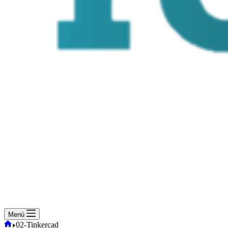
Menú
Inicio
02-Tinkercad