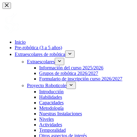
Saltar
al
contenido
Inicio
Pre-robótica (3 a 5 años)
Extraescolares de robótica
Extraescolares
Información del curso 2025/2026
Grupos de robótica 2026/2027
Formulario de inscripción curso 2026/2027
Proyecto Roboticole
Introducción
Habilidades
Capacidades
Metodología
Nuestras Instalaciones
Niveles
Actividades
Temporalidad
Otros aspectos de interés