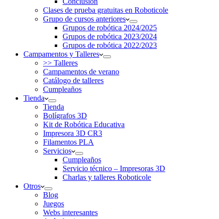
Conclusión
Clases de prueba gratuitas en Roboticole
Grupo de cursos anteriores
Grupos de robótica 2024/2025
Grupos de robótica 2023/2024
Grupos de robótica 2022/2023
Campamentos y Talleres
>> Talleres
Campamentos de verano
Catálogo de talleres
Cumpleaños
Tienda
Tienda
Bolígrafos 3D
Kit de Robótica Educativa
Impresora 3D CR3
Filamentos PLA
Servicios
Cumpleaños
Servicio técnico – Impresoras 3D
Charlas y talleres Roboticole
Otros
Blog
Juegos
Webs interesantes