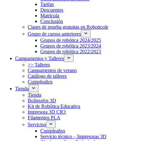
Tarifas
Descuentos
Matrícula
Conclusión
Clases de prueba gratuitas en Roboticole
Grupo de cursos anteriores
Grupos de robótica 2024/2025
Grupos de robótica 2023/2024
Grupos de robótica 2022/2023
Campamentos y Talleres
>> Talleres
Campamentos de verano
Catálogo de talleres
Cumpleaños
Tienda
Tienda
Bolígrafos 3D
Kit de Robótica Educativa
Impresora 3D CR3
Filamentos PLA
Servicios
Cumpleaños
Servicio técnico – Impresoras 3D