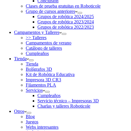
Conclusión
Clases de prueba gratuitas en Roboticole
Grupo de cursos anteriores
Grupos de robótica 2024/2025
Grupos de robótica 2023/2024
Grupos de robótica 2022/2023
Campamentos y Talleres
>> Talleres
Campamentos de verano
Catálogo de talleres
Cumpleaños
Tienda
Tienda
Bolígrafos 3D
Kit de Robótica Educativa
Impresora 3D CR3
Filamentos PLA
Servicios
Cumpleaños
Servicio técnico – Impresoras 3D
Charlas y talleres Roboticole
Otros
Blog
Juegos
Webs interesantes